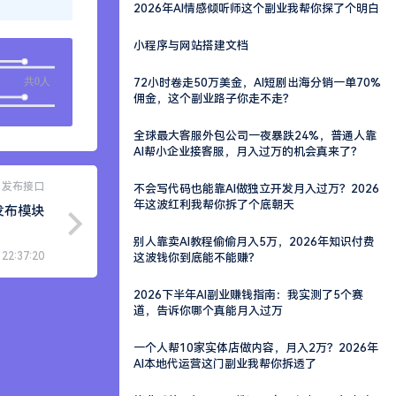
2026年AI情感倾听师这个副业我帮你探了个明白
小程序与网站搭建文档
共0人
72小时卷走50万美金，AI短剧出海分销一单70%
佣金，这个副业路子你走不走？
全球最大客服外包公司一夜暴跌24%，普通人靠
AI帮小企业接客服，月入过万的机会真来了？
发布接口
不会写代码也能靠AI做独立开发月入过万？2026
年这波红利我帮你拆了个底朝天
发布模块
别人靠卖AI教程偷偷月入5万，2026年知识付费
 22:37:20
这波钱你到底能不能赚？
2026下半年AI副业赚钱指南：我实测了5个赛
道，告诉你哪个真能月入过万
一个人帮10家实体店做内容，月入2万？2026年
AI本地代运营这门副业我帮你拆透了