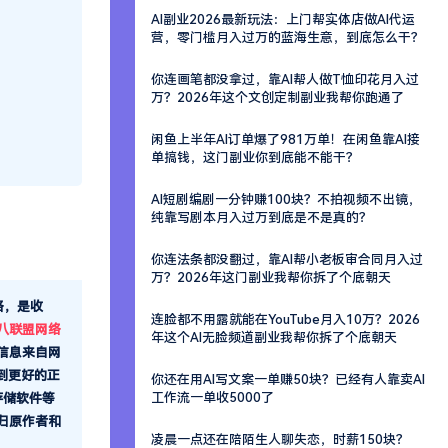
AI副业2026最新玩法：上门帮实体店做AI代运
营，零门槛月入过万的蓝海生意，到底怎么干？
你连画笔都没拿过，靠AI帮人做T恤印花月入过
万？2026年这个文创定制副业我帮你跑通了
闲鱼上半年AI订单爆了981万单！在闲鱼靠AI接
单搞钱，这门副业你到底能不能干？
AI短剧编剧一分钟赚100块？不拍视频不出镜，
纯靠写剧本月入过万到底是不是真的？
你连法条都没翻过，靠AI帮小老板审合同月入过
万？2026年这门副业我帮你拆了个底朝天
格，是收
连脸都不用露就能在YouTube月入10万？2026
八联盟网络
年这个AI无脸频道副业我帮你拆了个底朝天
信息来自网
到更好的正
你还在用AI写文案一单赚50块？已经有人靠卖AI
工作流一单收5000了
存储软件等
归原作者和
凌晨一点还在陪陌生人聊失恋，时薪150块？