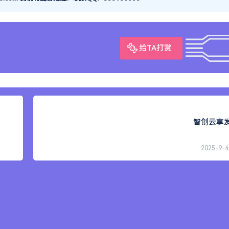
给TA打赏
智创云享
2025-9-4