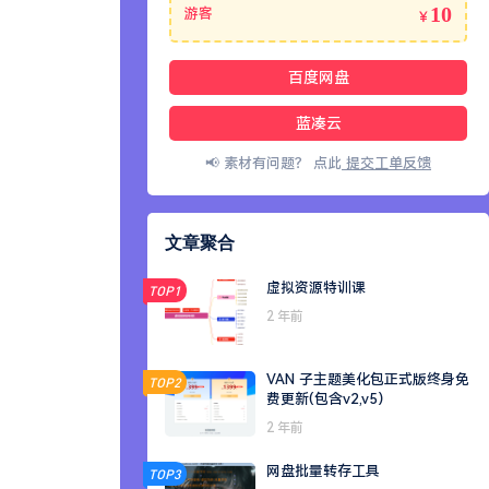
10
游客
￥
百度网盘
蓝凑云
📢 素材有问题？ 点此
提交工单反馈
文章聚合
虚拟资源特训课
TOP1
2 年前
VAN 子主题美化包正式版终身免
TOP2
费更新(包含v2,v5）
2 年前
网盘批量转存工具
TOP3