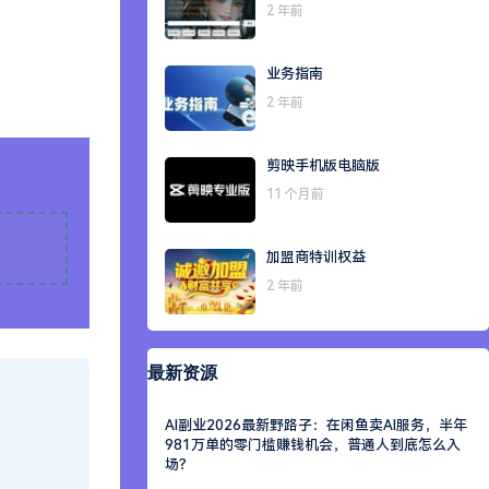
2 年前
业务指南
2 年前
剪映手机版电脑版
11 个月前
加盟商特训权益
2 年前
最新资源
AI副业2026最新野路子：在闲鱼卖AI服务，半年
981万单的零门槛赚钱机会，普通人到底怎么入
场？