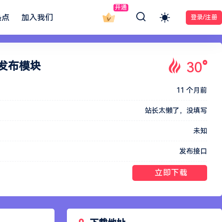
开通
热点
加入我们
登录/注册
30
°
集发布模块
11 个月前
站长太懒了，没填写
未知
发布接口
立即下载