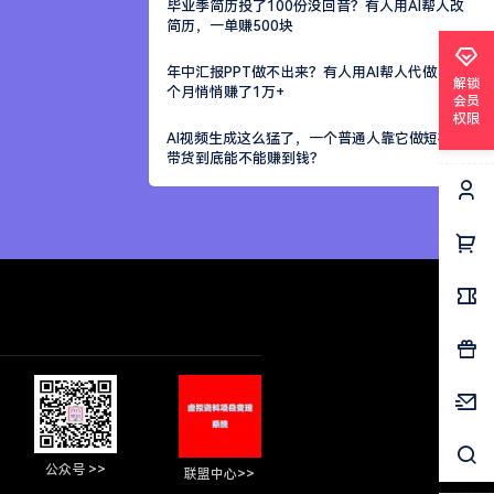
毕业季简历投了100份没回音？有人用AI帮人改
简历，一单赚500块
年中汇报PPT做不出来？有人用AI帮人代做，一
解锁
个月悄悄赚了1万+
会员
权限
AI视频生成这么猛了，一个普通人靠它做短视频
带货到底能不能赚到钱？
公众号 >>
联盟中心>>