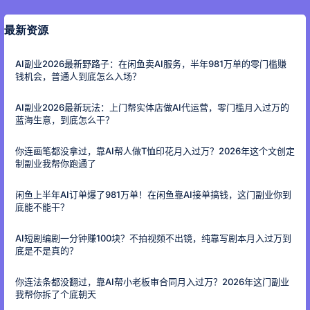
最新资源
AI副业2026最新野路子：在闲鱼卖AI服务，半年981万单的零门槛赚
钱机会，普通人到底怎么入场？
AI副业2026最新玩法：上门帮实体店做AI代运营，零门槛月入过万的
蓝海生意，到底怎么干？
你连画笔都没拿过，靠AI帮人做T恤印花月入过万？2026年这个文创定
制副业我帮你跑通了
闲鱼上半年AI订单爆了981万单！在闲鱼靠AI接单搞钱，这门副业你到
底能不能干？
AI短剧编剧一分钟赚100块？不拍视频不出镜，纯靠写剧本月入过万到
底是不是真的？
你连法条都没翻过，靠AI帮小老板审合同月入过万？2026年这门副业
我帮你拆了个底朝天