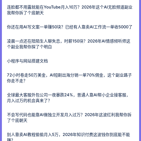
连脸都不用露就能在YouTube月入10万？2026年这个AI无脸频道副业
我帮你拆了个底朝天
你还在用AI写文案一单赚50块？已经有人靠卖AI工作流一单收5000了
凌晨一点还在陪陌生人聊失恋，时薪150块？2026年AI情感倾听师这
个副业我帮你探了个明白
小程序与网站搭建文档
72小时卷走50万美金，AI短剧出海分销一单70%佣金，这个副业路子
你走不走？
全球最大客服外包公司一夜暴跌24%，普通人靠AI帮小企业接客服，
月入过万的机会真来了？
不会写代码也能靠AI做独立开发月入过万？2026年这波红利我帮你拆
了个底朝天
别人靠卖AI教程偷偷月入5万，2026年知识付费这波钱你到底能不能
赚？