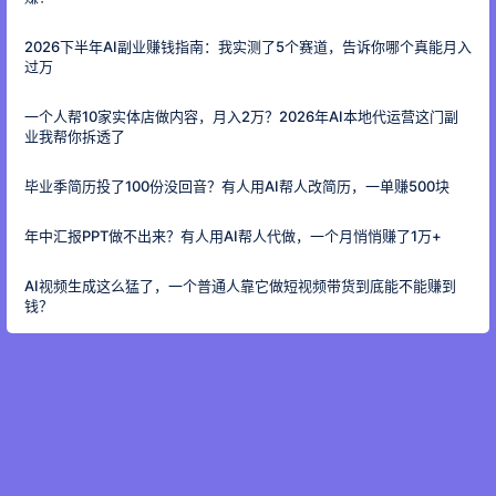
2026下半年AI副业赚钱指南：我实测了5个赛道，告诉你哪个真能月入
过万
一个人帮10家实体店做内容，月入2万？2026年AI本地代运营这门副
业我帮你拆透了
毕业季简历投了100份没回音？有人用AI帮人改简历，一单赚500块
年中汇报PPT做不出来？有人用AI帮人代做，一个月悄悄赚了1万+
AI视频生成这么猛了，一个普通人靠它做短视频带货到底能不能赚到
钱？