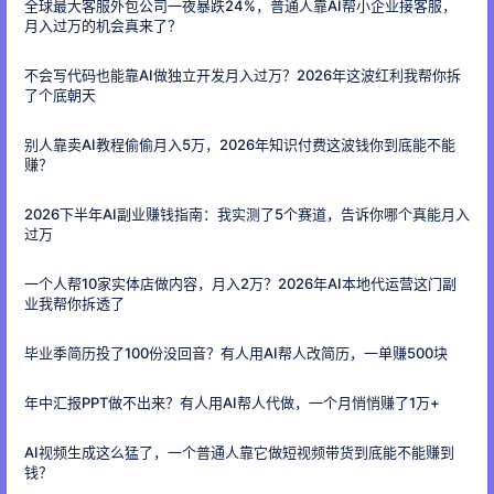
全球最大客服外包公司一夜暴跌24%，普通人靠AI帮小企业接客服，
月入过万的机会真来了？
不会写代码也能靠AI做独立开发月入过万？2026年这波红利我帮你拆
了个底朝天
别人靠卖AI教程偷偷月入5万，2026年知识付费这波钱你到底能不能
赚？
2026下半年AI副业赚钱指南：我实测了5个赛道，告诉你哪个真能月入
过万
一个人帮10家实体店做内容，月入2万？2026年AI本地代运营这门副
业我帮你拆透了
毕业季简历投了100份没回音？有人用AI帮人改简历，一单赚500块
年中汇报PPT做不出来？有人用AI帮人代做，一个月悄悄赚了1万+
AI视频生成这么猛了，一个普通人靠它做短视频带货到底能不能赚到
钱？