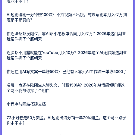
底能不能干？
AI短剧编剧一分钟赚100块？不拍视频不出镜，纯靠写剧本月入过万到
底是不是真的？
你连法条都没翻过，靠AI帮小老板审合同月入过万？2026年这门副业
我帮你拆了个底朝天
连脸都不用露就能在YouTube月入10万？2026年这个AI无脸频道副业
我帮你拆了个底朝天
你还在用AI写文案一单赚50块？已经有人靠卖AI工作流一单收5000了
凌晨一点还在陪陌生人聊失恋，时薪150块？2026年AI情感倾听师这
个副业我帮你探了个明白
小程序与网站搭建文档
72小时卷走50万美金，AI短剧出海分销一单70%佣金，这个副业路子
你走不走？