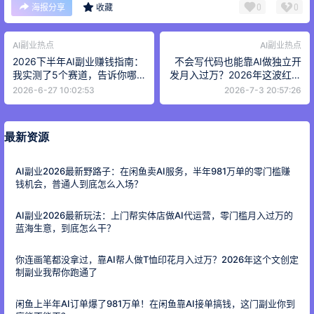
0
0
海报分享
收藏
AI副业热点
AI副业热点
2026下半年AI副业赚钱指南：
不会写代码也能靠AI做独立开
我实测了5个赛道，告诉你哪
发月入过万？2026年这波红利
个真能月入过万
我帮你拆了个底朝天
2026-6-27 10:02:53
2026-7-3 20:57:26
最新资源
AI副业2026最新野路子：在闲鱼卖AI服务，半年981万单的零门槛赚
钱机会，普通人到底怎么入场？
AI副业2026最新玩法：上门帮实体店做AI代运营，零门槛月入过万的
蓝海生意，到底怎么干？
你连画笔都没拿过，靠AI帮人做T恤印花月入过万？2026年这个文创定
制副业我帮你跑通了
闲鱼上半年AI订单爆了981万单！在闲鱼靠AI接单搞钱，这门副业你到