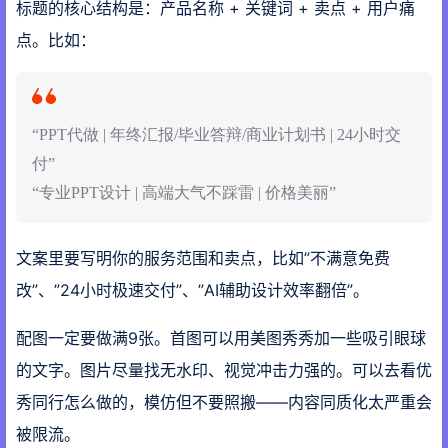
标题的核心结构是：产品名称 + 关键词 + 卖点 + 用户痛
点。比如：
“PPT代做 | 年终汇报/毕业答辩/商业计划书 | 24小时交
付”
“专业PPT设计 | 高端大气不踩雷 | 价格美丽”
文案里要写明你的服务范围和卖点，比如”不满意免费
改”、”24小时极速交付”、”AI辅助设计效率翻倍”。
配图一定要做满9张。首图可以用美图秀秀加一些吸引眼球
的文字。图片尽量找无水印、视觉冲击力强的。可以去看优
秀同行怎么做的，模仿但不要照搬——内容同质化太严重会
被限流。