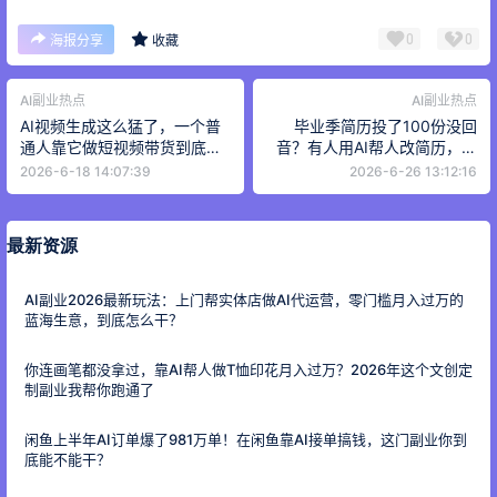
0
0
海报分享
收藏
AI副业热点
AI副业热点
AI视频生成这么猛了，一个普
毕业季简历投了100份没回
通人靠它做短视频带货到底能
音？有人用AI帮人改简历，一
不能赚到钱？
单赚500块
2026-6-18 14:07:39
2026-6-26 13:12:16
最新资源
AI副业2026最新玩法：上门帮实体店做AI代运营，零门槛月入过万的
蓝海生意，到底怎么干？
你连画笔都没拿过，靠AI帮人做T恤印花月入过万？2026年这个文创定
制副业我帮你跑通了
闲鱼上半年AI订单爆了981万单！在闲鱼靠AI接单搞钱，这门副业你到
底能不能干？