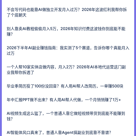
不会写代码也能靠AI做独立开发月入过万？2026年这波红利我帮你拆
了个底朝天
别人靠卖AI教程偷偷月入5万，2026年知识付费这波钱你到底能不能
赚？
2026下半年AI副业赚钱指南：我实测了5个赛道，告诉你哪个真能月入
过万
一个人帮10家实体店做内容，月入2万？2026年AI本地代运营这门副
业我帮你拆透了
毕业季简历投了100份没回音？有人用AI帮人改简历，一单赚500块
年中汇报PPT做不出来？有人用AI帮人代做，一个月悄悄赚了1万+
AI视频生成这么猛了，一个普通人靠它做短视频带货到底能不能赚到
钱？
AI智能体风口真来了，普通人靠Agent搞副业到底靠不靠谱？