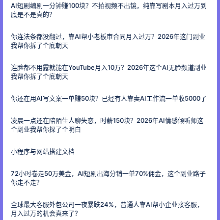
AI短剧编剧一分钟赚100块？不拍视频不出镜，纯靠写剧本月入过万到
底是不是真的？
你连法条都没翻过，靠AI帮小老板审合同月入过万？2026年这门副业
我帮你拆了个底朝天
连脸都不用露就能在YouTube月入10万？2026年这个AI无脸频道副业
我帮你拆了个底朝天
你还在用AI写文案一单赚50块？已经有人靠卖AI工作流一单收5000了
凌晨一点还在陪陌生人聊失恋，时薪150块？2026年AI情感倾听师这
个副业我帮你探了个明白
小程序与网站搭建文档
72小时卷走50万美金，AI短剧出海分销一单70%佣金，这个副业路子
你走不走？
全球最大客服外包公司一夜暴跌24%，普通人靠AI帮小企业接客服，
月入过万的机会真来了？