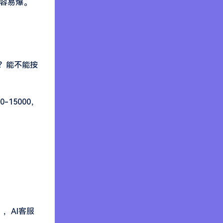
很容易爆。
？能不能按
15000，
，AI客服