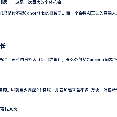
好相反——这是一次巨大的个体机会。
是付不起Concentrix的报价了。而一个会用AI工具的普通
长
：要么自己招人（贵且难管），要么外包给Concentrix这
户咨询。以前至少要配2个客服，月薪加起来差不多1万块。外包
不到200块。