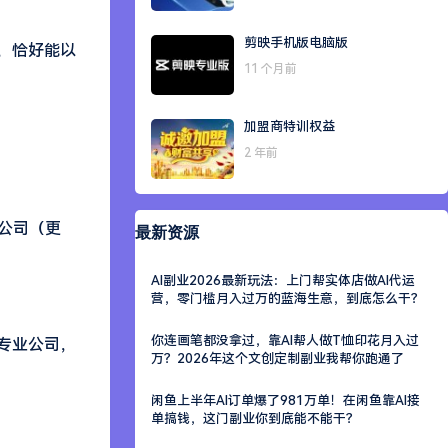
剪映手机版电脑版
人，恰好能以
11 个月前
加盟商特训权益
2 年前
种公司（更
最新资源
AI副业2026最新玩法：上门帮实体店做AI代运
营，零门槛月入过万的蓝海生意，到底怎么干？
你连画笔都没拿过，靠AI帮人做T恤印花月入过
给专业公司，
万？2026年这个文创定制副业我帮你跑通了
闲鱼上半年AI订单爆了981万单！在闲鱼靠AI接
单搞钱，这门副业你到底能不能干？