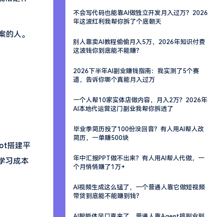
不会写代码也能靠AI做独立开发月入过万？2026
年这波红利我帮你拆了个底朝天
案的人。
别人靠卖AI教程偷偷月入5万，2026年知识付费
这波钱你到底能不能赚？
2026下半年AI副业赚钱指南：我实测了5个赛
道，告诉你哪个真能月入过万
一个人帮10家实体店做内容，月入2万？2026年
AI本地代运营这门副业我帮你拆透了
毕业季简历投了100份没回音？有人用AI帮人改
简历，一单赚500块
ot搭建平
年中汇报PPT做不出来？有人用AI帮人代做，一
学习成本
个月悄悄赚了1万+
AI视频生成这么猛了，一个普通人靠它做短视频
带货到底能不能赚到钱？
AI智能体风口真来了，普通人靠Agent搞副业到