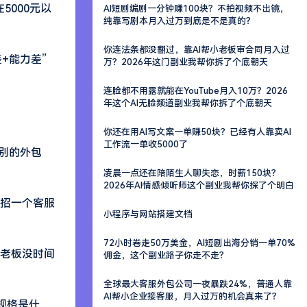
000元以
AI短剧编剧一分钟赚100块？不拍视频不出镜，
纯靠写剧本月入过万到底是不是真的？
你连法条都没翻过，靠AI帮小老板审合同月入过
+能力差”
万？2026年这门副业我帮你拆了个底朝天
连脸都不用露就能在YouTube月入10万？2026
年这个AI无脸频道副业我帮你拆了个底朝天
你还在用AI写文案一单赚50块？已经有人靠卖AI
工作流一单收5000了
级别的外包
凌晨一点还在陪陌生人聊失恋，时薪150块？
2026年AI情感倾听师这个副业我帮你探了个明白
招一个客服
小程序与网站搭建文档
72小时卷走50万美金，AI短剧出海分销一单70%
老板没时间
佣金，这个副业路子你走不走？
全球最大客服外包公司一夜暴跌24%，普通人靠
AI帮小企业接客服，月入过万的机会真来了？
规格是什