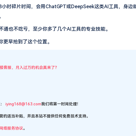
碎片时间，会用ChatGPT或DeepSeek这类AI工具，身边
。
不通也不吃亏，至少你多了几个AI工具的专业技能。
你更早抢到了这个位置。
业接客服，月入过万的机会真来了？
至：
iying168@163.com
我们将第一时间处理！
营的适当补贴，并且本站不提供任何免费技术支持。
网络服务协议
。