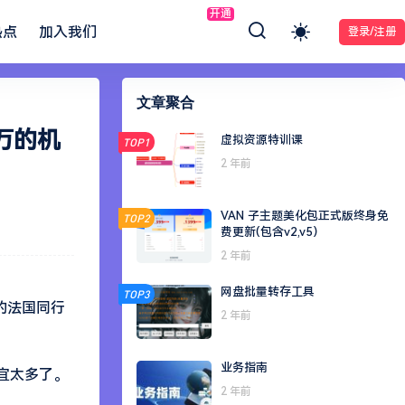
开通
热点
加入我们
登录/注册
文章聚合
万的机
虚拟资源特训课
TOP1
2 年前
VAN 子主题美化包正式版终身免
TOP2
费更新(包含v2,v5）
2 年前
网盘批量转存工具
TOP3
它的法国同行
2 年前
业务指南
便宜太多了。
2 年前