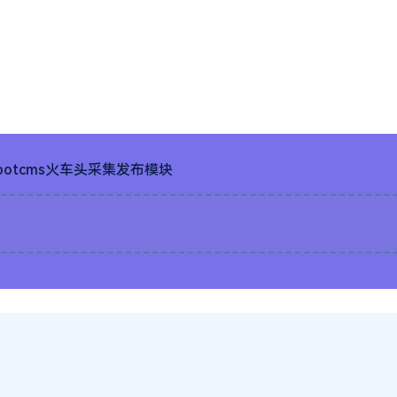
至：
iying168@163.com
我们将第一时间处理！
营的适当补贴，并且本站不提供任何免费技术支持。
网络服务协议
。
至：
iying168@163.com
我们将第一时间处理！
资源所需价格并非资源售卖价
费技术支持。
所有资源仅限于参考和学习，版权归原作者所有，更多请阅读
六