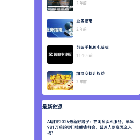
2 年前
业务指南
2 年前
剪映手机版电脑版
11 个月前
加盟商特训权益
2 年前
最新资源
AI副业2026最新野路子：在闲鱼卖AI服务，半年
981万单的零门槛赚钱机会，普通人到底怎么入
场？