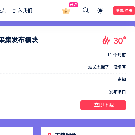
开通
热点
加入我们
登录/注册
30
°
车头采集发布模块
11 个月前
站长太懒了，没填写
未知
发布接口
立即下载