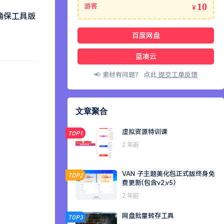
10
游客
￥
（确保工具版
百度网盘
蓝凑云
📢 素材有问题？ 点此
提交工单反馈
文章聚合
虚拟资源特训课
TOP1
2 年前
VAN 子主题美化包正式版终身免
TOP2
费更新(包含v2,v5）
2 年前
网盘批量转存工具
TOP3