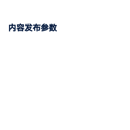
pbcms模板发布模
1
2
块-pbootcms火车
头采集发布模块
pbcms模板发布模块-p
下载权限
所有人：
免费下载
游客
您当前的等级为
您已获得下载权限