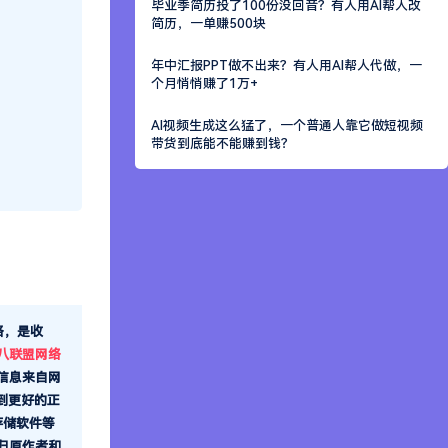
毕业季简历投了100份没回音？有人用AI帮人改
信息来自网
简历，一单赚500块
到更好的正
存储软件等
年中汇报PPT做不出来？有人用AI帮人代做，一
归原作者和
个月悄悄赚了1万+
AI视频生成这么猛了，一个普通人靠它做短视频
带货到底能不能赚到钱？
共0人
发布接口
集发布模块
 22:23:42