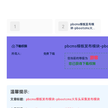
温馨提示：
文章标题：
pbcms模板发布模块-pbootcms火车头采集发布模块
文章链接：
https://www.xueitceo.com/630.html
更新时间：2025年09月04日
本站大部分内容均收集于网络!若内容若侵犯到您的权益，请发送邮件
资源所需价格并非资源售卖价格，是收集、整理、编辑详情以及本站运
所有资源仅限于参考和学习，版权归原作者所有，更多请阅读
六八联盟
本站大部分内容均收集于网络!若内容若侵犯到您的权益，请发送邮件
集、整理、编辑详情以及本站运营的适当补贴，并且本站不提供任何免