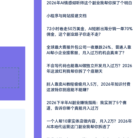
2026年AI情感倾听师这个副业我帮你探了个明白
小程序与网站搭建文档
72小时卷走50万美金，AI短剧出海分销一单70%
佣金，这个副业路子你走不走？
全球最大客服外包公司一夜暴跌24%，普通人靠
AI帮小企业接客服，月入过万的机会真来了？
不会写代码也能靠AI做独立开发月入过万？2026
年这波红利我帮你拆了个底朝天
别人靠卖AI教程偷偷月入5万，2026年知识付费
这波钱你到底能不能赚？
2026下半年AI副业赚钱指南：我实测了5个赛
道，告诉你哪个真能月入过万
一个人帮10家实体店做内容，月入2万？2026年
AI本地代运营这门副业我帮你拆透了
格，是收
八联盟网络