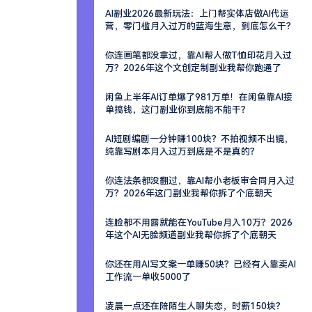
AI副业2026最新玩法：上门帮实体店做AI代运
营，零门槛月入过万的蓝海生意，到底怎么干？
你连画笔都没拿过，靠AI帮人做T恤印花月入过
万？2026年这个文创定制副业我帮你跑通了
闲鱼上半年AI订单爆了981万单！在闲鱼靠AI接
单搞钱，这门副业你到底能不能干？
AI短剧编剧一分钟赚100块？不拍视频不出镜，
纯靠写剧本月入过万到底是不是真的？
你连法条都没翻过，靠AI帮小老板审合同月入过
万？2026年这门副业我帮你拆了个底朝天
连脸都不用露就能在YouTube月入10万？2026
年这个AI无脸频道副业我帮你拆了个底朝天
你还在用AI写文案一单赚50块？已经有人靠卖AI
工作流一单收5000了
凌晨一点还在陪陌生人聊失恋，时薪150块？