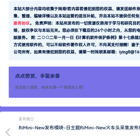
本站大部分内容均收集于网络!若内容若侵犯到您的权益，请发送邮件
集、整理、编辑详情以及本站运营的适当补贴，并且本站不提供任何免
服务协议
。
免责声明：本站所发布的一切资源仅限用于学习和研究目
络，版权争议与本站无关。您必须在下载后的24个小时之内，从您的
版服务。 附: 二○○二年一月一日《计算机软件保护条例》第十七条
方式使用软件的，可以不经软件著作权人许可，不向其支付报酬！鉴于
公司所有，如果有侵犯到您的权益，请第一时间联系邮箱：iying8@163.
点点赞赏，手留余香
还没有人赞赏，快来当第一个赞赏的人吧！
发布接口
RiMini-New发布模块-日主题RiMini-New火车头采集发