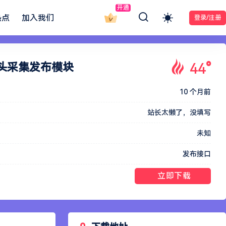
开通
热点
加入我们
登录/注册
44
°
火车头采集发布模块
10 个月前
站长太懒了，没填写
未知
发布接口
立即下载