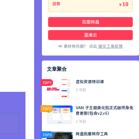
10
游客
￥
百度网盘
蓝凑云
📢 素材有问题？ 点此
提交工单反馈
文章聚合
虚拟资源特训课
TOP1
2 年前
VAN 子主题美化包正式版终身免
TOP2
费更新(包含v2,v5）
2 年前
网盘批量转存工具
TOP3