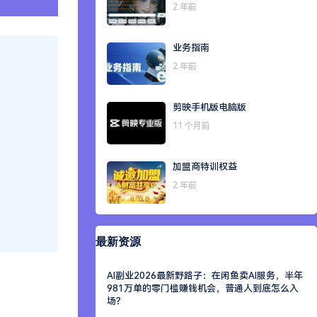
2 年前
业务指南
2 年前
剪映手机版电脑版
11 个月前
加盟商特训权益
2 年前
最新资源
AI副业2026最新野路子：在闲鱼卖AI服务，半年
981万单的零门槛赚钱机会，普通人到底怎么入
场？