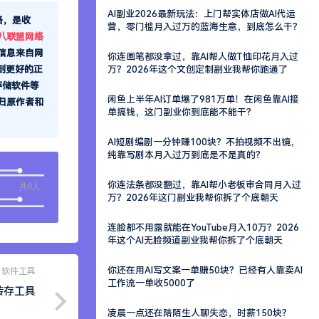
AI副业2026最新玩法：上门帮实体店做AI代运
格，是收
营，零门槛月入过万的蓝海生意，到底怎么干？
八联盟网络
信息来自网
你连画笔都没拿过，靠AI帮人做T恤印花月入过
万？2026年这个文创定制副业我帮你跑通了
到更好的正
存储软件等
闲鱼上半年AI订单爆了981万单！在闲鱼靠AI接
归原作者和
单搞钱，这门副业你到底能不能干？
AI短剧编剧一分钟赚100块？不拍视频不出镜，
纯靠写剧本月入过万到底是不是真的？
你连法条都没翻过，靠AI帮小老板审合同月入过
共0人
万？2026年这门副业我帮你拆了个底朝天
连脸都不用露就能在YouTube月入10万？2026
年这个AI无脸频道副业我帮你拆了个底朝天
你还在用AI写文案一单赚50块？已经有人靠卖AI
软件工具
工作流一单收5000了
转存工具
凌晨一点还在陪陌生人聊失恋，时薪150块？