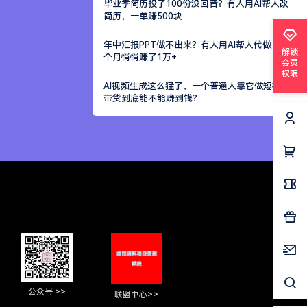
毕业季简历投了100份没回音？有人用AI帮人改
简历，一单赚500块
年中汇报PPT做不出来？有人用AI帮人代做，一
解锁
个月悄悄赚了1万+
会员
权限
AI视频生成这么猛了，一个普通人靠它做短视频
带货到底能不能赚到钱？
公众号 >>
联盟中心>>