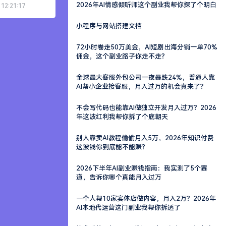
2026年AI情感倾听师这个副业我帮你探了个明白
 12:21:17
小程序与网站搭建文档
72小时卷走50万美金，AI短剧出海分销一单70%
佣金，这个副业路子你走不走？
全球最大客服外包公司一夜暴跌24%，普通人靠
AI帮小企业接客服，月入过万的机会真来了？
不会写代码也能靠AI做独立开发月入过万？2026
年这波红利我帮你拆了个底朝天
别人靠卖AI教程偷偷月入5万，2026年知识付费
这波钱你到底能不能赚？
2026下半年AI副业赚钱指南：我实测了5个赛
道，告诉你哪个真能月入过万
一个人帮10家实体店做内容，月入2万？2026年
AI本地代运营这门副业我帮你拆透了