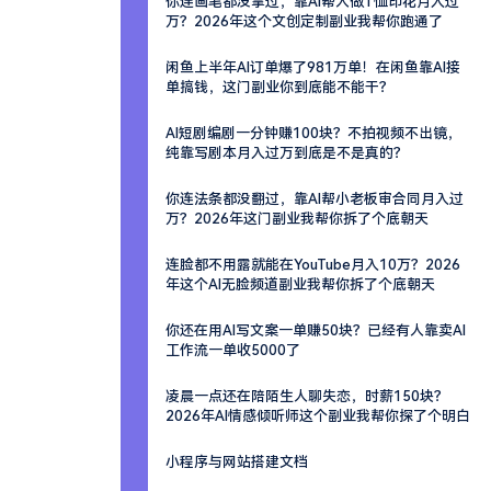
你连画笔都没拿过，靠AI帮人做T恤印花月入过
万？2026年这个文创定制副业我帮你跑通了
闲鱼上半年AI订单爆了981万单！在闲鱼靠AI接
单搞钱，这门副业你到底能不能干？
AI短剧编剧一分钟赚100块？不拍视频不出镜，
纯靠写剧本月入过万到底是不是真的？
你连法条都没翻过，靠AI帮小老板审合同月入过
万？2026年这门副业我帮你拆了个底朝天
连脸都不用露就能在YouTube月入10万？2026
年这个AI无脸频道副业我帮你拆了个底朝天
你还在用AI写文案一单赚50块？已经有人靠卖AI
工作流一单收5000了
凌晨一点还在陪陌生人聊失恋，时薪150块？
2026年AI情感倾听师这个副业我帮你探了个明白
小程序与网站搭建文档