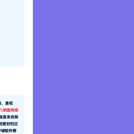
格，是收
八联盟网络
信息来自网
到更好的正
存储软件等
归原作者和
共0人