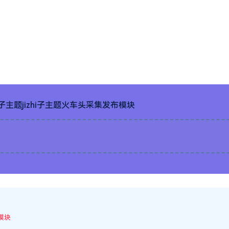
o子主题jizhi子主题火车头采集发布模块
模块
至：
iying168@163.com
我们将第一时间处理！