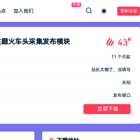
开通
热点
加入我们
登录/注册
43
°
i子主题火车头采集发布模块
11 个月前
站长太懒了，没填写
未知
发布接口
立即下载