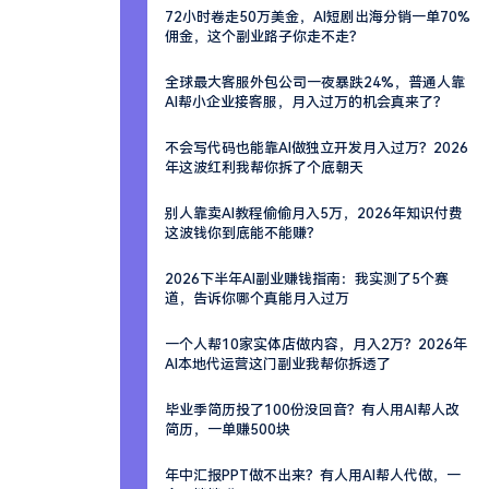
72小时卷走50万美金，AI短剧出海分销一单70%
佣金，这个副业路子你走不走？
全球最大客服外包公司一夜暴跌24%，普通人靠
AI帮小企业接客服，月入过万的机会真来了？
不会写代码也能靠AI做独立开发月入过万？2026
年这波红利我帮你拆了个底朝天
别人靠卖AI教程偷偷月入5万，2026年知识付费
这波钱你到底能不能赚？
2026下半年AI副业赚钱指南：我实测了5个赛
道，告诉你哪个真能月入过万
一个人帮10家实体店做内容，月入2万？2026年
AI本地代运营这门副业我帮你拆透了
毕业季简历投了100份没回音？有人用AI帮人改
简历，一单赚500块
年中汇报PPT做不出来？有人用AI帮人代做，一