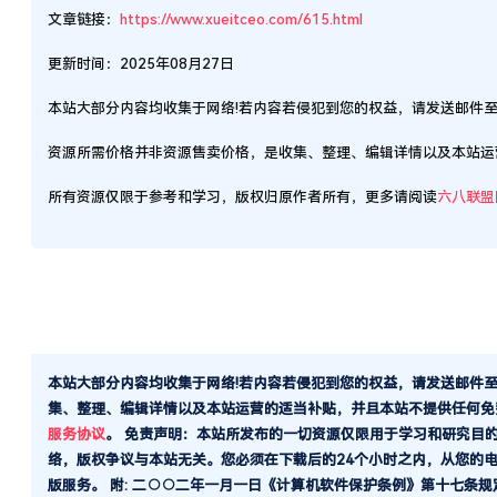
资源所需价格并非资源售卖价格，是收集、整理、编辑详情以及本站运
所有资源仅限于参考和学习，版权归原作者所有，更多请阅读
六八联盟
本站大部分内容均收集于网络!若内容若侵犯到您的权益，请发送邮件
集、整理、编辑详情以及本站运营的适当补贴，并且本站不提供任何免
服务协议
。
免责声明：本站所发布的一切资源仅限用于学习和研究目
络，版权争议与本站无关。您必须在下载后的24个小时之内，从您的
版服务。 附: 二○○二年一月一日《计算机软件保护条例》第十七条
方式使用软件的，可以不经软件著作权人许可，不向其支付报酬！鉴于
公司所有，如果有侵犯到您的权益，请第一时间联系邮箱：iying8@163.
点点赞赏，手留余香