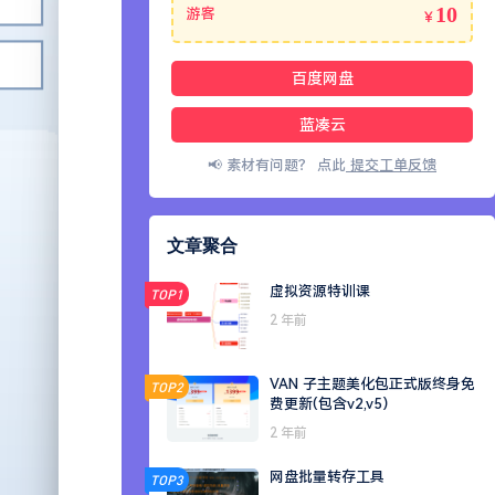
10
游客
￥
百度网盘
蓝凑云
📢 素材有问题？ 点此
提交工单反馈
文章聚合
虚拟资源特训课
TOP1
2 年前
VAN 子主题美化包正式版终身免
TOP2
费更新(包含v2,v5）
2 年前
网盘批量转存工具
TOP3