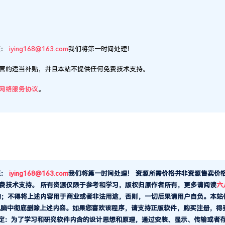
营的适当补贴，并且本站不提供任何免费技术支持。
网络服务协议
。
至：
iying168@163.com
我们将第一时间处理！
资源所需价格并非资源售卖价
费技术支持。
所有资源仅限于参考和学习，版权归原作者所有，更多请阅读
六
的；不得将上述内容用于商业或者非法用途，否则，一切后果请用户自负。本站
电脑中彻底删除上述内容。如果您喜欢该程序，请支持正版软件，购买注册，得
规定：为了学习和研究软件内含的设计思想和原理，通过安装、显示、传输或者
此，也希望大家按此说明研究软件！ 注：本站所有资源均来自网络转载，版权
com 我们将配合处理！联系QQ：865165506
给TA打赏