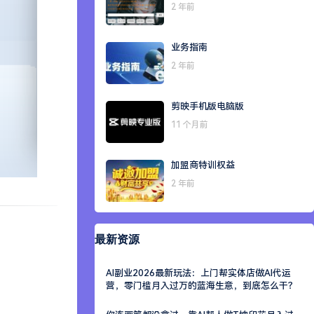
2 年前
业务指南
2 年前
剪映手机版电脑版
11 个月前
加盟商特训权益
2 年前
最新资源
AI副业2026最新玩法：上门帮实体店做AI代运
营，零门槛月入过万的蓝海生意，到底怎么干？