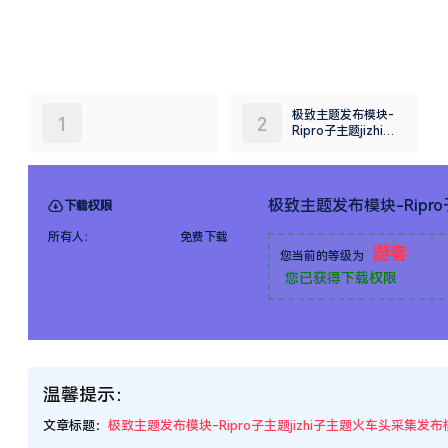
主题火车头采集发布
模块
极致主题发布模块-Ripr
下载权限
所有人：
免费下载
游客
您当前的等级为
您已获得下载权限
温馨提示：
文章标题：
极致主题发布模块-Ripro子主题jizhi子主题火车头采集发布
文章链接：
https://www.xueitceo.com/615.html
更新时间：2025年08月27日
本站大部分内容均收集于网络!若内容若侵犯到您的权益，请发送邮件