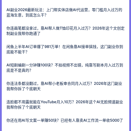
AI副业2026最新玩法：上门帮实体店做AI代运营，零门槛月入过万的
蓝海生意，到底怎么干？
你连画笔都没拿过，靠AI帮人做T恤印花月入过万？2026年这个文创定
制副业我帮你跑通了
闲鱼上半年AI订单爆了981万单！在闲鱼靠AI接单搞钱，这门副业你到
底能不能干？
AI短剧编剧一分钟赚100块？不拍视频不出镜，纯靠写剧本月入过万到
底是不是真的？
你连法条都没翻过，靠AI帮小老板审合同月入过万？2026年这门副业
我帮你拆了个底朝天
连脸都不用露就能在YouTube月入10万？2026年这个AI无脸频道副业
我帮你拆了个底朝天
你还在用AI写文案一单赚50块？已经有人靠卖AI工作流一单收5000了