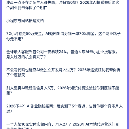
凌晨一点还在陪陌生人聊失恋，时薪150块？2026年AI情感倾听师这
个副业我帮你探了个明白
小程序与网站搭建文档
72小时卷走50万美金，AI短剧出海分销一单70%佣金，这个副业路子
你走不走？
全球最大客服外包公司一夜暴跌24%，普通人靠AI帮小企业接客服，
月入过万的机会真来了？
不会写代码也能靠AI做独立开发月入过万？2026年这波红利我帮你拆
了个底朝天
别人靠卖AI教程偷偷月入5万，2026年知识付费这波钱你到底能不能
赚？
2026下半年AI副业赚钱指南：我实测了5个赛道，告诉你哪个真能月入
过万
一个人帮10家实体店做内容，月入2万？2026年AI本地代运营这门副