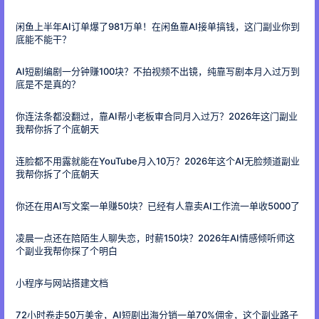
闲鱼上半年AI订单爆了981万单！在闲鱼靠AI接单搞钱，这门副业你到
底能不能干？
AI短剧编剧一分钟赚100块？不拍视频不出镜，纯靠写剧本月入过万到
底是不是真的？
你连法条都没翻过，靠AI帮小老板审合同月入过万？2026年这门副业
我帮你拆了个底朝天
连脸都不用露就能在YouTube月入10万？2026年这个AI无脸频道副业
我帮你拆了个底朝天
你还在用AI写文案一单赚50块？已经有人靠卖AI工作流一单收5000了
凌晨一点还在陪陌生人聊失恋，时薪150块？2026年AI情感倾听师这
个副业我帮你探了个明白
小程序与网站搭建文档
72小时卷走50万美金，AI短剧出海分销一单70%佣金，这个副业路子