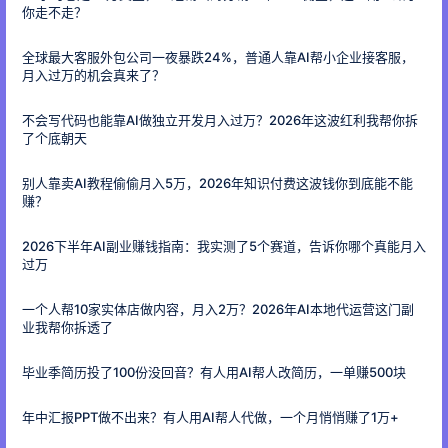
你走不走？
全球最大客服外包公司一夜暴跌24%，普通人靠AI帮小企业接客服，
月入过万的机会真来了？
不会写代码也能靠AI做独立开发月入过万？2026年这波红利我帮你拆
了个底朝天
别人靠卖AI教程偷偷月入5万，2026年知识付费这波钱你到底能不能
赚？
2026下半年AI副业赚钱指南：我实测了5个赛道，告诉你哪个真能月入
过万
一个人帮10家实体店做内容，月入2万？2026年AI本地代运营这门副
业我帮你拆透了
毕业季简历投了100份没回音？有人用AI帮人改简历，一单赚500块
年中汇报PPT做不出来？有人用AI帮人代做，一个月悄悄赚了1万+