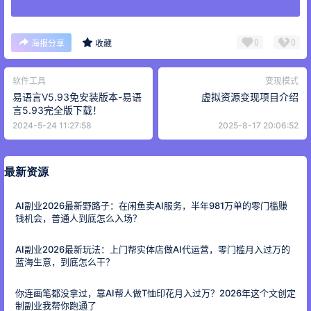
0
0
海报分享
收藏
软件工具
变现模式
易语言V5.93免安装版本-易语
虚拟资源变现项目介绍
言5.93完全版下载！
2024-5-24 11:27:58
2025-8-17 20:06:52
最新资源
AI副业2026最新野路子：在闲鱼卖AI服务，半年981万单的零门槛赚
钱机会，普通人到底怎么入场？
AI副业2026最新玩法：上门帮实体店做AI代运营，零门槛月入过万的
蓝海生意，到底怎么干？
你连画笔都没拿过，靠AI帮人做T恤印花月入过万？2026年这个文创定
制副业我帮你跑通了