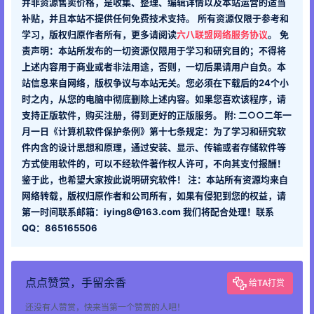
并非资源售卖价格，是收集、整理、编辑详情以及本站运营的适当
补贴，并且本站不提供任何免费技术支持。
所有资源仅限于参考和
学习，版权归原作者所有，更多请阅读
六八联盟网络服务协议
。
免
责声明：本站所发布的一切资源仅限用于学习和研究目的；不得将
上述内容用于商业或者非法用途，否则，一切后果请用户自负。本
站信息来自网络，版权争议与本站无关。您必须在下载后的24个小
时之内，从您的电脑中彻底删除上述内容。如果您喜欢该程序，请
支持正版软件，购买注册，得到更好的正版服务。 附: 二○○二年一
月一日《计算机软件保护条例》第十七条规定：为了学习和研究软
件内含的设计思想和原理，通过安装、显示、传输或者存储软件等
方式使用软件的，可以不经软件著作权人许可，不向其支付报酬！
鉴于此，也希望大家按此说明研究软件！ 注：本站所有资源均来自
网络转载，版权归原作者和公司所有，如果有侵犯到您的权益，请
第一时间联系邮箱：iying8@163.com 我们将配合处理！联系
QQ：865165506
点点赞赏，手留余香
给TA打赏
还没有人赞赏，快来当第一个赞赏的人吧！