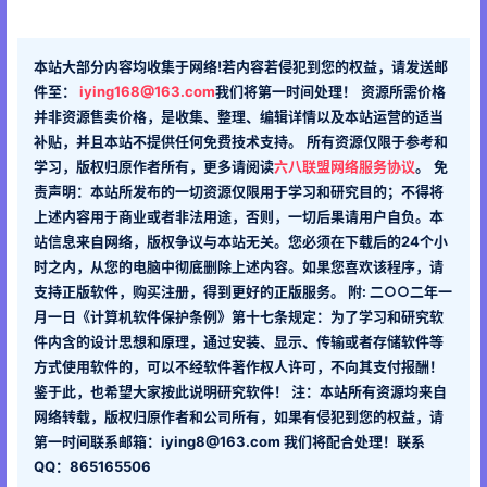
本站大部分内容均收集于网络!若内容若侵犯到您的权益，请发送邮
件至：
iying168@163.com
我们将第一时间处理！
资源所需价格
并非资源售卖价格，是收集、整理、编辑详情以及本站运营的适当
补贴，并且本站不提供任何免费技术支持。
所有资源仅限于参考和
学习，版权归原作者所有，更多请阅读
六八联盟网络服务协议
。
免
责声明：本站所发布的一切资源仅限用于学习和研究目的；不得将
上述内容用于商业或者非法用途，否则，一切后果请用户自负。本
站信息来自网络，版权争议与本站无关。您必须在下载后的24个小
时之内，从您的电脑中彻底删除上述内容。如果您喜欢该程序，请
支持正版软件，购买注册，得到更好的正版服务。 附: 二○○二年一
月一日《计算机软件保护条例》第十七条规定：为了学习和研究软
件内含的设计思想和原理，通过安装、显示、传输或者存储软件等
方式使用软件的，可以不经软件著作权人许可，不向其支付报酬！
鉴于此，也希望大家按此说明研究软件！ 注：本站所有资源均来自
网络转载，版权归原作者和公司所有，如果有侵犯到您的权益，请
第一时间联系邮箱：iying8@163.com 我们将配合处理！联系
QQ：865165506