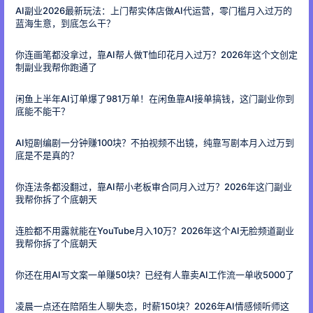
AI副业2026最新玩法：上门帮实体店做AI代运营，零门槛月入过万的
蓝海生意，到底怎么干？
你连画笔都没拿过，靠AI帮人做T恤印花月入过万？2026年这个文创定
制副业我帮你跑通了
闲鱼上半年AI订单爆了981万单！在闲鱼靠AI接单搞钱，这门副业你到
底能不能干？
AI短剧编剧一分钟赚100块？不拍视频不出镜，纯靠写剧本月入过万到
底是不是真的？
你连法条都没翻过，靠AI帮小老板审合同月入过万？2026年这门副业
我帮你拆了个底朝天
连脸都不用露就能在YouTube月入10万？2026年这个AI无脸频道副业
我帮你拆了个底朝天
你还在用AI写文案一单赚50块？已经有人靠卖AI工作流一单收5000了
凌晨一点还在陪陌生人聊失恋，时薪150块？2026年AI情感倾听师这