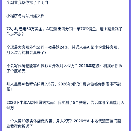
个副业我帮你探了个明白
小程序与网站搭建文档
72小时卷走50万美金，AI短剧出海分销一单70%佣金，这个副业路子
你走不走？
全球最大客服外包公司一夜暴跌24%，普通人靠AI帮小企业接客服，
月入过万的机会真来了？
不会写代码也能靠AI做独立开发月入过万？2026年这波红利我帮你拆
了个底朝天
别人靠卖AI教程偷偷月入5万，2026年知识付费这波钱你到底能不能
赚？
2026下半年AI副业赚钱指南：我实测了5个赛道，告诉你哪个真能月入
过万
一个人帮10家实体店做内容，月入2万？2026年AI本地代运营这门副
业我帮你拆透了