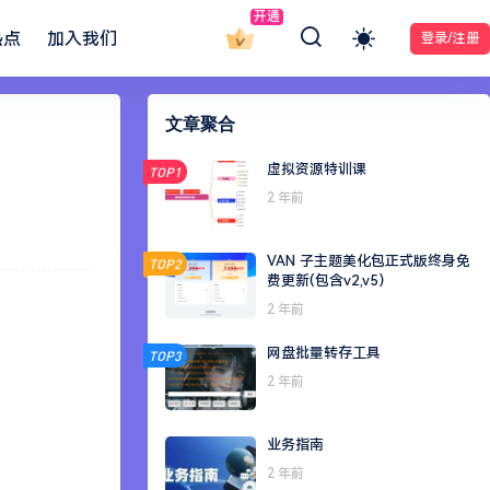
开通
热点
加入我们
登录/注册
文章聚合
虚拟资源特训课
TOP1
2 年前
VAN 子主题美化包正式版终身免
TOP2
费更新(包含v2,v5）
2 年前
网盘批量转存工具
TOP3
2 年前
业务指南
2 年前