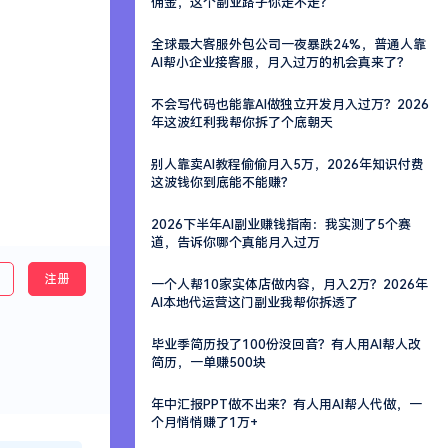
佣金，这个副业路子你走不走？
全球最大客服外包公司一夜暴跌24%，普通人靠
AI帮小企业接客服，月入过万的机会真来了？
不会写代码也能靠AI做独立开发月入过万？2026
年这波红利我帮你拆了个底朝天
别人靠卖AI教程偷偷月入5万，2026年知识付费
这波钱你到底能不能赚？
2026下半年AI副业赚钱指南：我实测了5个赛
道，告诉你哪个真能月入过万
注册
一个人帮10家实体店做内容，月入2万？2026年
AI本地代运营这门副业我帮你拆透了
毕业季简历投了100份没回音？有人用AI帮人改
简历，一单赚500块
年中汇报PPT做不出来？有人用AI帮人代做，一
个月悄悄赚了1万+