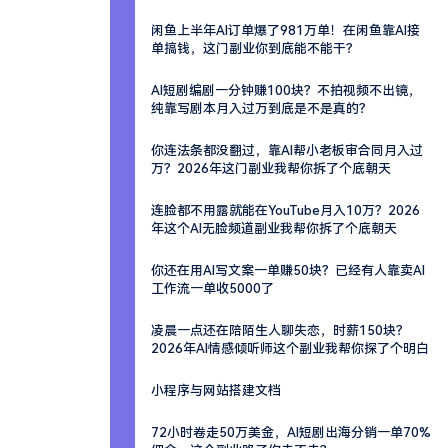
闲鱼上半年AI订单爆了981万单！在闲鱼靠AI接
单搞钱，这门副业你到底能不能干？
AI短剧编剧一分钟赚100块？不拍视频不出镜，
纯靠写剧本月入过万到底是不是真的？
你连法条都没翻过，靠AI帮小老板审合同月入过
万？2026年这门副业我帮你拆了个底朝天
连脸都不用露就能在YouTube月入10万？2026
年这个AI无脸频道副业我帮你拆了个底朝天
你还在用AI写文案一单赚50块？已经有人靠卖AI
工作流一单收5000了
凌晨一点还在陪陌生人聊失恋，时薪150块？
2026年AI情感倾听师这个副业我帮你探了个明白
小程序与网站搭建文档
72小时卷走50万美金，AI短剧出海分销一单70%