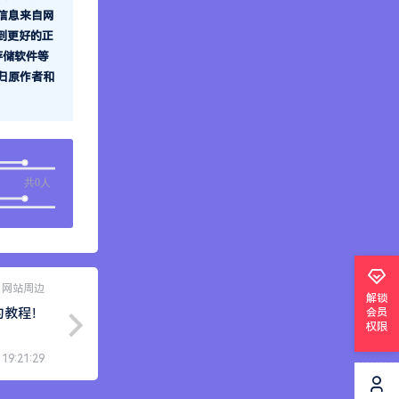
信息来自网
到更好的正
存储软件等
归原作者和
共0人
网站周边
解锁
的教程！
会员
权限
 19:21:29