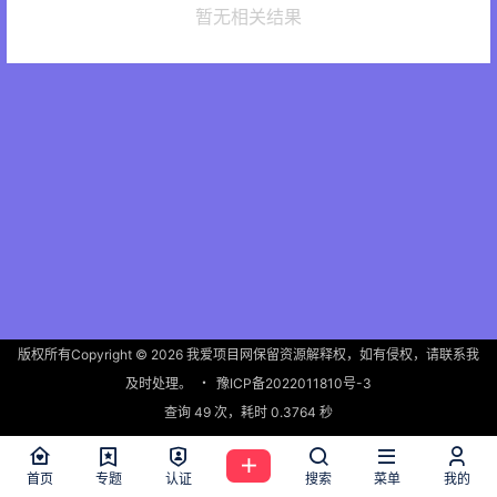
暂无相关结果
版权所有Copyright © 2026
我爱项目网
保留资源解释权，如有侵权，请联系我
及时处理。
・
豫ICP备2022011810号-3
查询 49 次，耗时 0.3764 秒
首页
专题
认证
搜索
菜单
我的